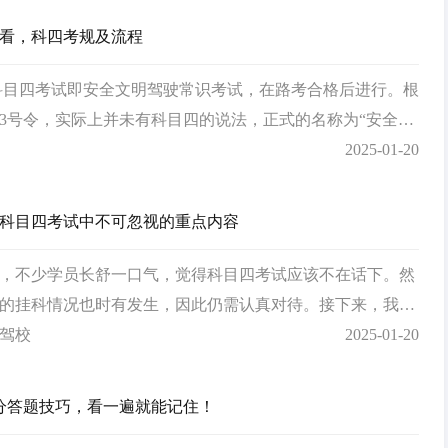
看，科四考规及流程
科目四考试即安全文明驾驶常识考试，在路考合格后进行。根
23号令，实际上并未有科目四的说法，正式的名称为“安全文
考试”，因大部分学员以及驾校为区分科目三路考，习惯称
2025-01-20
科目四考试中不可忽视的重点内容
，不少学员长舒一口气，觉得科目四考试应该不在话下。然
的挂科情况也时有发生，因此仍需认真对待。接下来，我们
试的重点内容，助你一臂之力。 行车中的礼让规则 在
驾校
2025-01-20
…
0分答题技巧，看一遍就能记住！