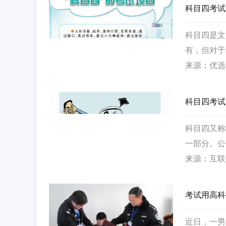
科目四考试
科目四是文
有，但对于
就能顺利通
来源：优选
科目四考试
科目四又称
一部分。公
考，增加了
来源：互联
考试用高科
近日，一男