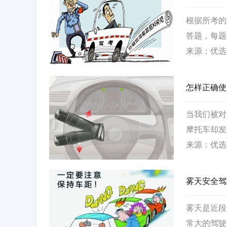
根据所考的
答题，每题
来源：优选
怎样正确使
当我们被对
摩托车却发
然亮起倒车
来源：优选
路颠倒时，
车辆灯光系
雾天安全驾
雾天是近段
常大的驾驶