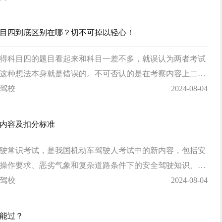
目四到底区别在哪？切不可掉以轻心！
得科目四的题目看起来和科目一差不多，就误认为两者考试
这种想法本身就是错误的。不可否认的是在考察内容上二者
之处，但更主要的是由于科目一、科目四所处的考查阶段不
驾校
2024-08-04
员的测试侧重点也不一样，小编在这里提醒广大学员朋友切
心，否则很有可能会…
内容及扣分标准
驶常识考试，是我国机动车驾驶人考试中的新内容，包括安
操作要求、恶劣气象和复杂道路条件下的安全驾驶知识、爆
况下的临危处置方法，以及发生交通事故后的处置知识等内
驾校
2024-08-04
能过？