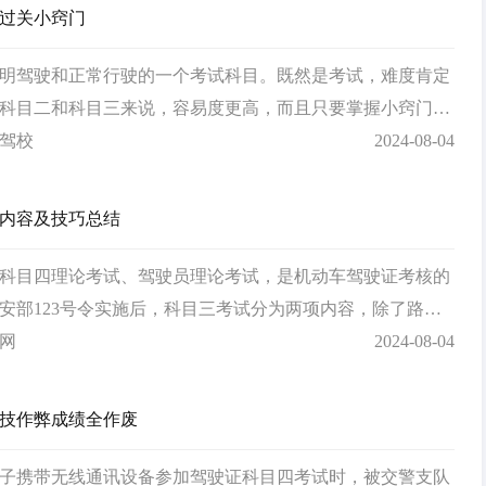
过关小窍门
明驾驶和正常行驶的一个考试科目。既然是考试，难度肯定
科目二和科目三来说，容易度更高，而且只要掌握小窍门，
过考试。
驾校
2024-08-04
内容及技巧总结
科目四理论考试、驾驶员理论考试，是机动车驾驶证考核的
安部123号令实施后，科目三考试分为两项内容，除了路
安全文明驾驶考试，俗称“科目四”，考量“车德”。
网
2024-08-04
技作弊成绩全作废
子携带无线通讯设备参加驾驶证科目四考试时，被交警支队