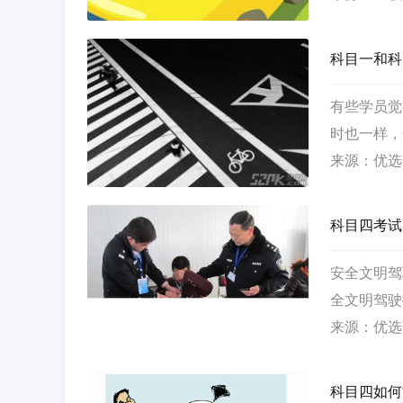
容。
科目一和科
有些学员觉
时也一样，
确实有重合
来源：优选
同，对于学
不可掉以轻
科目四考试
安全文明驾
全文明驾驶
胎等紧急情
来源：优选
容。
科目四如何