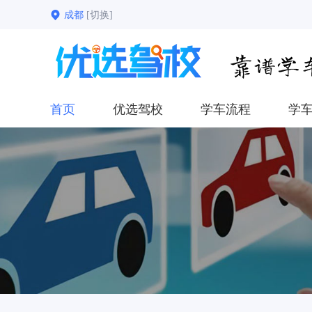
成都
[切换]
首页
优选驾校
学车流程
学