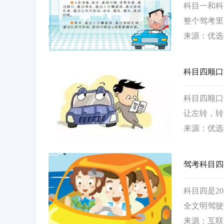
科目一和科
整个驾考里
来源：优选
科目四顺口
科目四顺口
让左转，转
线越，障碍
来源：优选
上坡…
驾考科目四
科目四是2
全文明驾驶
胎等紧急情
来源：互联