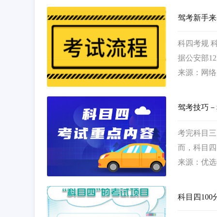
驾考新手来
科四考规 
据公安部1
明驾驶常识
来源：网络
之为科目…
驾考技巧－
考完科目三
而，科目四
来探讨科目四考
来源：优选
行车过程中
科目四10