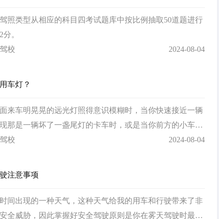
驾照类型从相应的科目四考试题库中按比例抽取50道题进行
2分。
驾校
2024-08-04
用车灯？
面来车明晃晃的远光灯照得意识模糊时，当你快速接近一辆
现那是一辆坏了一盏尾灯的卡车时，或是当你前方的小车忽
灯却在往前行驶，最后意识到那只是因为刹车灯与倒车灯线
驾校
2024-08-04
你就会发现在人们都认为中国已经跨入了汽车时代的今天，
统的质量和人们用灯…
驶注意事项
时间出现的一种天气，这种天气给我的用车和行驶带来了非
安全威胁，因此掌握好安全驾驶原则是你在雾天驾驶时最重