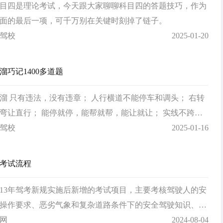
目四是理论考试，今天跟大家聊聊科目四的答题技巧，作为
面的最后一项，可千万别在关键时刻掉了链子。
驾校
2025-01-20
溜巧记1400多道题
溜 只有违法，没有违章； 人行横道不能停车和调头； 右转
弯让直行； 能停就停，能帮就帮，能让就让； 实线不跨虚
物前多让路； 下坡不要挂空挡，空挡不容易挂挡，不超车；
驾校
2025-01-16
考试流程
013年驾考新规实施后新增的考试项目，主要考核驾驶人的安
操作要求、恶劣气象和复杂道路条件下的安全驾驶知识、爆
况下的临危处置方法以及发生交通事故后的处置知识等内
网
2024-08-04